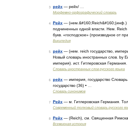
рейх
— рейх/ …
3
Морфемно-орфографический словарь
Рейх
— (нем.&#160;Reich&#160;(инф.) 
4
подчиненных одной власти. Нем. Reich во
букв. «господское» (производное от пр
Википедия
рейх
— (нем. reich государство, импер
5
Новый словарь иностранных слов. by Edw
империя). ист. Гитлеровская Германия
Словарь иностранных слов русского языка
рейх
— империя, государство Словарь р
6
государство (36) • …
Словарь синонимов
Рейх
— м. Гитлеровская Германия. То
7
Современный толковый словарь русского я
Рейх
— (Reich), см. Священная Римск
8
Всемирная история