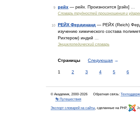
рейх
— рейх. Произносится [рэйх] …
9
Словарь трудностей произношения и ударен
РЕЙХ Фердинанд
— РЕЙХ (Reich) Ферд
10
изучению химического состава полимета
Рихтером) индий …
Энциклопедический словарь
Страницы
Следующая
→
1
2
3
4
5
6
© Академик, 2000-2026
Обратная связь:
Техподдерж
👣 Путешествия
Экспорт словарей на сайты
, сделанные на PHP,
Jo