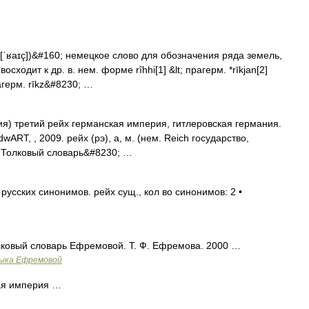
[ˈʁaɪç])&#160; немецкое слово для обозначения ряда земель,
сходит к др. в. нем. форме rîhhi[1] &lt; прагерм. *rīkjan[2]
агерм. rīkz&#8230; …
ия) третий рейх германская империя, гитлеровская германия.
ART, , 2009. рейх (рэ), а, м. (нем. Reich государство,
. Толковый словарь&#8230; …
усских синонимов. рейх сущ., кол во синонимов: 2 •
лковый словарь Ефремовой. Т. Ф. Ефремова. 2000 …
зыка Ефремовой
ая империя …