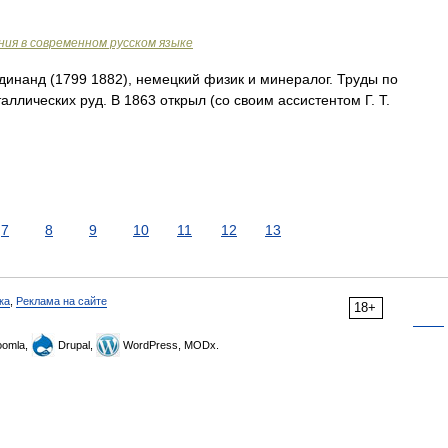
ия в современном русском языке
инанд (1799 1882), немецкий физик и минералог. Труды по
ллических руд. В 1863 открыл (со своим ассистентом Г. Т.
7
8
9
10
11
12
13
ка
,
Реклама на сайте
18+
omla,
Drupal,
WordPress, MODx.