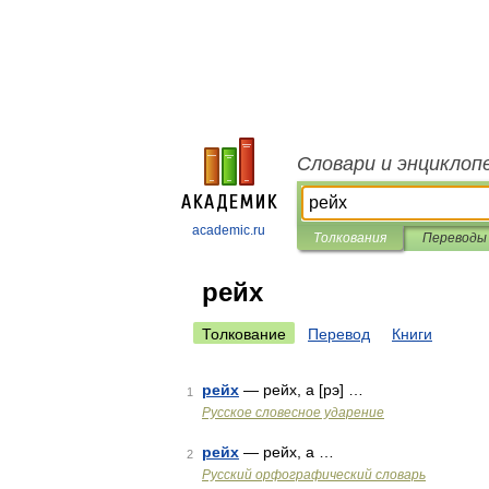
Словари и энциклоп
academic.ru
Толкования
Переводы
рейх
Толкование
Перевод
Книги
рейх
— рейх, а [рэ] …
1
Русское словесное ударение
рейх
— рейх, а …
2
Русский орфографический словарь